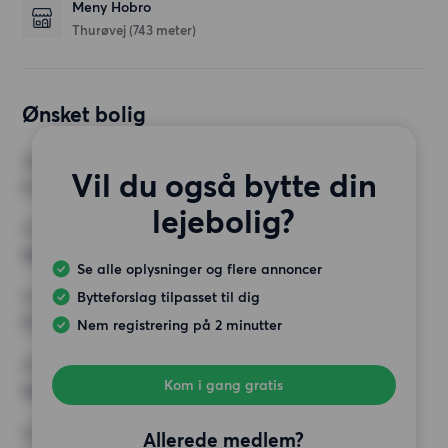
Meny Hobro
Thurøvej
(743 meter)
Ønsket bolig
VÆRELSER
Vil du også bytte din
2 værelser
lejebolig?
MIN. ANTAL KVADRATMETER
Intet valg
Se alle oplysninger og flere annoncer
Bytteforslag tilpasset til dig
MAX HUSLEJE
5 500 kr.
Nem registrering på 2 minutter
KRAV
Kom i gang gratis
Ingen særlige krav
ØVRIGE PRÆFERENCER
Allerede medlem?