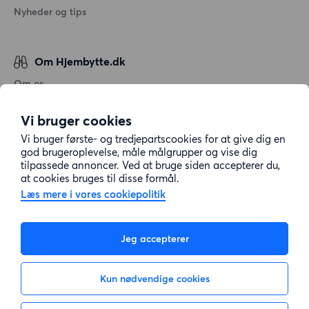
Nyheder og tips
Om Hjembytte.dk
Om os
Generelle vilkår og betingelser
Vi bruger cookies
Behandling af personoplysninger
Vi bruger første- og tredjepartscookies for at give dig en
Cookiepolitik
god brugeroplevelse, måle målgrupper og vise dig
tilpassede annoncer. Ved at bruge siden accepterer du,
Sitemap
at cookies bruges til disse formål.
Læs mere i vores cookiepolitik
Kundeservice
Jeg accepterer
Hjælp
Kun nødvendige cookies
E-mail:
info@hjembytte.dk