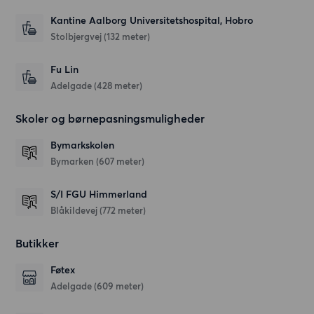
Kantine Aalborg Universitetshospital, Hobro
Stolbjergvej
(132 meter)
Fu Lin
Adelgade
(428 meter)
Skoler og børnepasningsmuligheder
Bymarkskolen
Bymarken
(607 meter)
S/I FGU Himmerland
Blåkildevej
(772 meter)
Butikker
Føtex
Adelgade
(609 meter)