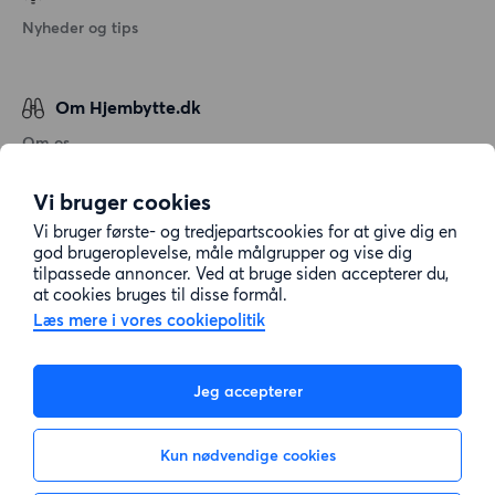
Nyheder og tips
Om Hjembytte.dk
Om os
Generelle vilkår og betingelser
Vi bruger cookies
Behandling af personoplysninger
Vi bruger første- og tredjepartscookies for at give dig en
Cookiepolitik
god brugeroplevelse, måle målgrupper og vise dig
tilpassede annoncer. Ved at bruge siden accepterer du,
Sitemap
at cookies bruges til disse formål.
Læs mere i vores cookiepolitik
Kundeservice
Jeg accepterer
Hjælp
Kun nødvendige cookies
E-mail:
info@hjembytte.dk