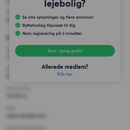
Ingen særlige krav
lejebolig?
ØVRIGE PRÆFERENCER
Se alle oplysninger og flere annoncer
Ingen særlige præferencer
Bytteforslag tilpasset til dig
Nem registrering på 2 minutter
Ønsket bolig 2
VÆRELSER
Kom i gang gratis
2 værelser
Allerede medlem?
MIN. ANTAL KVADRATMETER
Klik her
Intet valg
MAX HUSLEJE
10 500 kr.
KRAV
Ingen særlige krav
ØVRIGE PRÆFERENCER