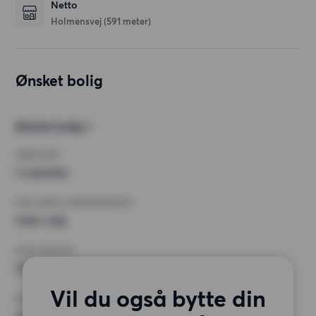
Netto
Holmensvej
(591 meter)
Ønsket bolig
Ønsket bolig 1
VÆRELSER
3 værelser
MIN. ANTAL KVADRATMETER
Intet valg
MAX HUSLEJE
10 500 kr.
Vil du også bytte din
KRAV