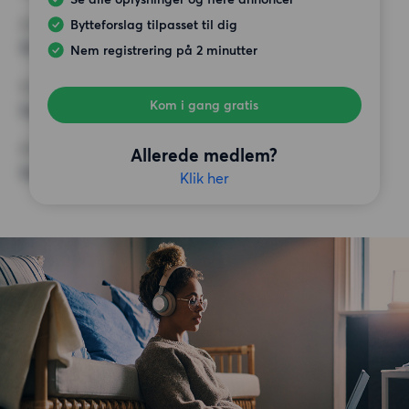
Bytteforslag tilpasset til dig
MAX HUSLEJE
10 000 kr.
Nem registrering på 2 minutter
KRAV
Kom i gang gratis
Ingen særlige krav
ØVRIGE PRÆFERENCER
Allerede medlem?
Ingen særlige præferencer
Klik her