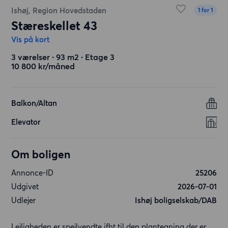
Ishøj, Region Hovedstaden
1 for 1
Stæreskellet 43
Vis på kort
3 værelser ∙ 93 m2 ∙ Etage 3
10 800 kr/måned
Balkon/Altan
Elevator
Om boligen
Annonce-ID
25206
Udgivet
2026-07-01
Udlejer
Ishøj boligselskab/DAB
Lejligheden er spejlvendte ifht til den plantegning der er