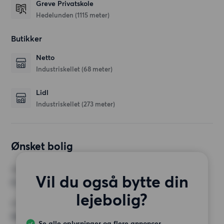
Greve Privatskole
Hedelunden
(1115 meter)
Butikker
Netto
Industriskellet
(68 meter)
Lidl
Industriskellet
(273 meter)
Ønsket bolig
VÆRELSER
Vil du også bytte din
4 værelser
lejebolig?
MIN. ANTAL KVADRATMETER
Intet valg
Se alle oplysninger og flere annoncer