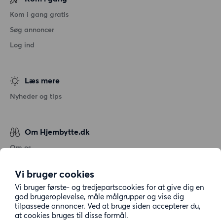
Kom i gang gratis
Søg annoncer
Log ind
Læs mere
Nyheder og tips
Om Hjembytte.dk
Om os
Generelle vilkår og betingelser
Vi bruger cookies
Behandling af personoplysninger
Vi bruger første- og tredjepartscookies for at give dig en
Cookiepolitik
god brugeroplevelse, måle målgrupper og vise dig
tilpassede annoncer. Ved at bruge siden accepterer du,
Sitemap
at cookies bruges til disse formål.