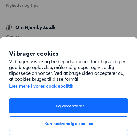
Nyheder og tips
Om Hjembytte.dk
Om os
Generelle vilkår og betingelser
Vi bruger cookies
Behandling af personoplysninger
Vi bruger første- og tredjepartscookies for at give dig en
Cookiepolitik
god brugeroplevelse, måle målgrupper og vise dig
tilpassede annoncer. Ved at bruge siden accepterer du,
Sitemap
at cookies bruges til disse formål.
Læs mere i vores cookiepolitik
Kundeservice
Jeg accepterer
Hjælp
Kun nødvendige cookies
E-mail:
info@hjembytte.dk