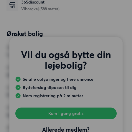
365discount
Viborgvej
(588 meter)
Ønsket bolig
VÆRELSER
Vil du også bytte din
1 værelse
lejebolig?
MIN. ANTAL KVADRATMETER
Intet valg
Se alle oplysninger og flere annoncer
Bytteforslag tilpasset til dig
MAX HUSLEJE
9 000 kr.
Nem registrering på 2 minutter
KRAV
Kom i gang gratis
Ingen særlige krav
ØVRIGE PRÆFERENCER
Allerede medlem?