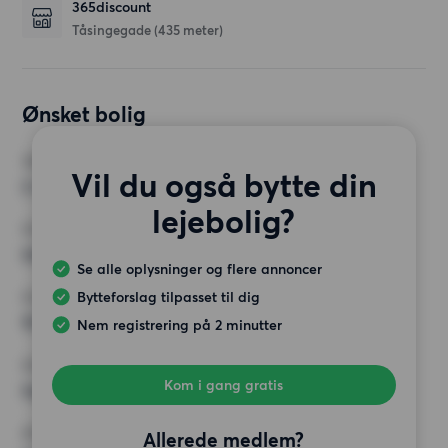
365discount
Tåsingegade
(435 meter)
Ønsket bolig
VÆRELSER
Vil du også bytte din
2 værelser
lejebolig?
MIN. ANTAL KVADRATMETER
Intet valg
Se alle oplysninger og flere annoncer
Bytteforslag tilpasset til dig
MAX HUSLEJE
10 000 kr.
Nem registrering på 2 minutter
KRAV
Kom i gang gratis
Ingen særlige krav
ØVRIGE PRÆFERENCER
Allerede medlem?