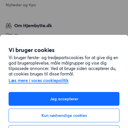
Nyheder og tips
Om Hjembytte.dk
Om os
Generelle vilkår og betingelser
Vi bruger cookies
Behandling af personoplysninger
Vi bruger første- og tredjepartscookies for at give dig en
Cookiepolitik
god brugeroplevelse, måle målgrupper og vise dig
tilpassede annoncer. Ved at bruge siden accepterer du,
Sitemap
at cookies bruges til disse formål.
Læs mere i vores cookiepolitik
Kundeservice
Jeg accepterer
Hjælp
Kun nødvendige cookies
E-mail:
info@hjembytte.dk