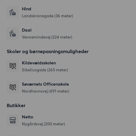
Hind
Landskronagade
(36 meter)
Daal
Vennemindevej
(224 meter)
Skoler og børnepasningsmuligheder
Kildevældsskolen
Sibeliusgade
(265 meter)
Søværnets Officersskole
Nordhavnsvej
(491 meter)
Butikker
Netto
Nygårdsvej
(200 meter)