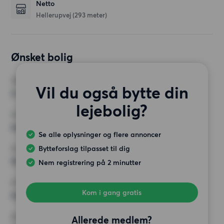
Netto
Hellerupvej
(293 meter)
Ønsket bolig
VÆRELSER
Vil du også bytte din
3 værelser
lejebolig?
MIN. ANTAL KVADRATMETER
Intet valg
Se alle oplysninger og flere annoncer
Bytteforslag tilpasset til dig
MAX HUSLEJE
16 000 kr.
Nem registrering på 2 minutter
KRAV
Kom i gang gratis
Ingen særlige krav
ØVRIGE PRÆFERENCER
Allerede medlem?