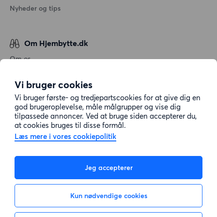
Nyheder og tips
Om Hjembytte.dk
Om os
Generelle vilkår og betingelser
Vi bruger cookies
Behandling af personoplysninger
Vi bruger første- og tredjepartscookies for at give dig en
Cookiepolitik
god brugeroplevelse, måle målgrupper og vise dig
tilpassede annoncer. Ved at bruge siden accepterer du,
Sitemap
at cookies bruges til disse formål.
Læs mere i vores cookiepolitik
Kundeservice
Jeg accepterer
Hjælp
Kun nødvendige cookies
E-mail:
info@hjembytte.dk