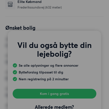
Elite Købmand
Frederikssundsvej
(632 meter)
Ønsket bolig
VÆRELSER
Vil du også bytte din
4 værelser
lejebolig?
MIN. ANTAL KVADRATMETER
Intet valg
Se alle oplysninger og flere annoncer
Bytteforslag tilpasset til dig
MAX HUSLEJE
8 000 kr.
Nem registrering på 2 minutter
KRAV
Kom i gang gratis
Ingen særlige krav
ØVRIGE PRÆFERENCER
Allerede medlem?