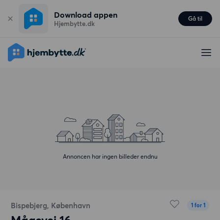
Download appen
Gå til
Hjembytte.dk
Annoncen har ingen billeder endnu
Bispebjerg, København
1 for 1