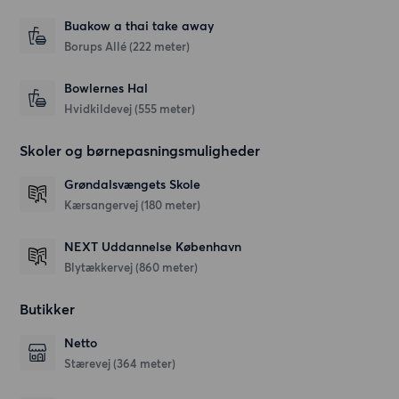
Buakow a thai take away
Borups Allé
(222 meter)
Bowlernes Hal
Hvidkildevej
(555 meter)
Skoler og børnepasningsmuligheder
Grøndalsvængets Skole
Kærsangervej
(180 meter)
NEXT Uddannelse København
Blytækkervej
(860 meter)
Butikker
Netto
Stærevej
(364 meter)