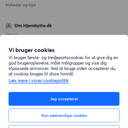
Nyheder og tips
Om Hjembytte.dk
Om os
Generelle vilkår og betingelser
Vi bruger cookies
Behandling af personoplysninger
Vi bruger første- og tredjepartscookies for at give dig en
Cookiepolitik
god brugeroplevelse, måle målgrupper og vise dig
tilpassede annoncer. Ved at bruge siden accepterer du,
Sitemap
at cookies bruges til disse formål.
Læs mere i vores cookiepolitik
Kundeservice
Jeg accepterer
Hjælp
Kun nødvendige cookies
E-mail:
info@hjembytte.dk