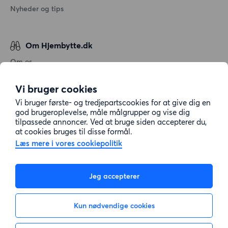
Nyheder og tips
Om Hjembytte.dk
Om os
Generelle vilkår og betingelser
Vi bruger cookies
Behandling af personoplysninger
Vi bruger første- og tredjepartscookies for at give dig en
Cookiepolitik
god brugeroplevelse, måle målgrupper og vise dig
tilpassede annoncer. Ved at bruge siden accepterer du,
Sitemap
at cookies bruges til disse formål.
Læs mere i vores cookiepolitik
Kundeservice
Jeg accepterer
Hjælp
Kun nødvendige cookies
E-mail:
info@hjembytte.dk