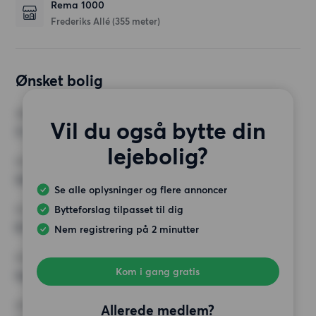
Rema 1000
Frederiks Allé
(355 meter)
Ønsket bolig
VÆRELSER
Vil du også bytte din
3 værelser
lejebolig?
MIN. ANTAL KVADRATMETER
Intet valg
Se alle oplysninger og flere annoncer
Bytteforslag tilpasset til dig
MAX HUSLEJE
8 000 kr.
Nem registrering på 2 minutter
KRAV
Kom i gang gratis
Ingen særlige krav
ØVRIGE PRÆFERENCER
Allerede medlem?