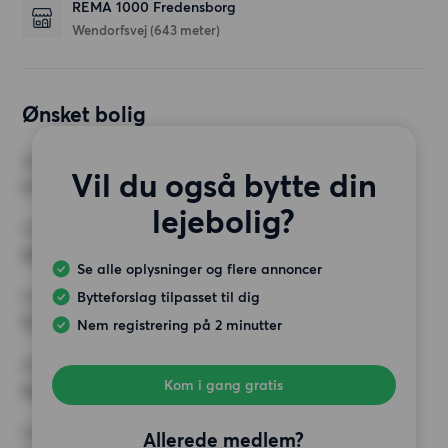
REMA 1000 Fredensborg
Wendorfsvej
(643 meter)
Ønsket bolig
VÆRELSER
Vil du også bytte din
4 værelser
lejebolig?
MIN. ANTAL KVADRATMETER
Intet valg
Se alle oplysninger og flere annoncer
Bytteforslag tilpasset til dig
MAX HUSLEJE
12 500 kr.
Nem registrering på 2 minutter
KRAV
Kom i gang gratis
Ingen særlige krav
ØVRIGE PRÆFERENCER
Allerede medlem?