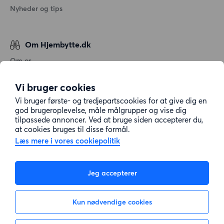
Nyheder og tips
Om Hjembytte.dk
Om os
Generelle vilkår og betingelser
Vi bruger cookies
Behandling af personoplysninger
Vi bruger første- og tredjepartscookies for at give dig en
Cookiepolitik
god brugeroplevelse, måle målgrupper og vise dig
tilpassede annoncer. Ved at bruge siden accepterer du,
Sitemap
at cookies bruges til disse formål.
Læs mere i vores cookiepolitik
Kundeservice
Jeg accepterer
Hjælp
Kun nødvendige cookies
E-mail:
info@hjembytte.dk