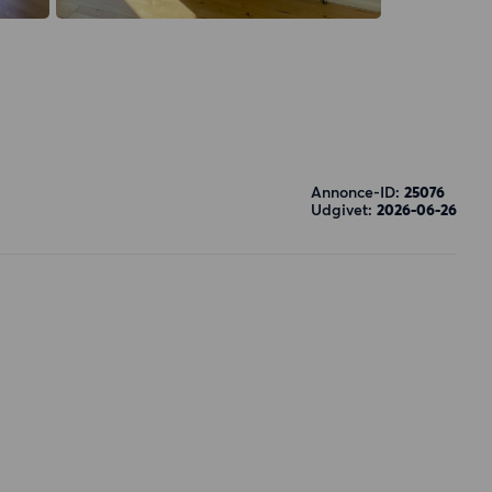
Annonce-ID:
25076
Udgivet:
2026-06-26