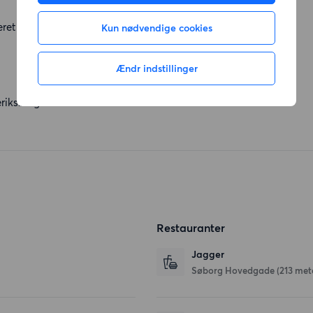
eret vej og ikke tæt op ad motorvej.
Kun nødvendige cookies
Ændr indstillinger
riksberg.
Restauranter
Jagger
Søborg Hovedgade
(213 met