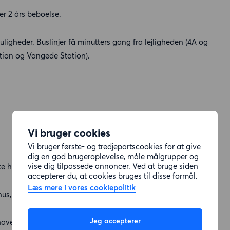
er 2 års beboelse.
ligheder. Buslinjer få minutters gang fra lejligheden (4A og
ation og Vangede Station).
Vi bruger cookies
Vi bruger første- og tredjepartscookies for at give
dig en god brugeroplevelse, måle målgrupper og
vise dig tilpassede annoncer. Ved at bruge siden
ikke højere oppe, selvom der er elevator).
accepterer du, at cookies bruges til disse formål.
Læs mere i vores cookiepolitik
hus, eller 2 plan som fordeler sig på stueetage og 1. sal.
Jeg accepterer
havestykke vil være et stort plus.