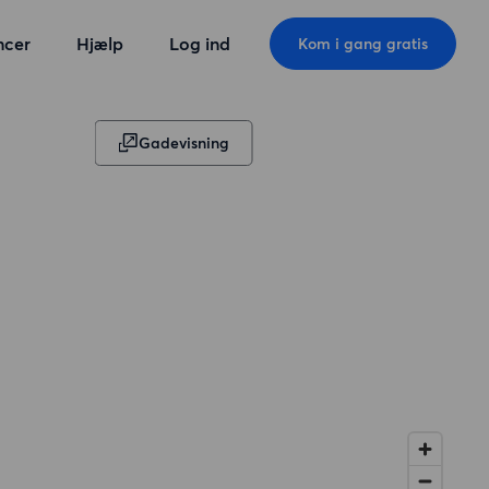
ncer
Hjælp
Log ind
Kom i gang gratis
Gadevisning