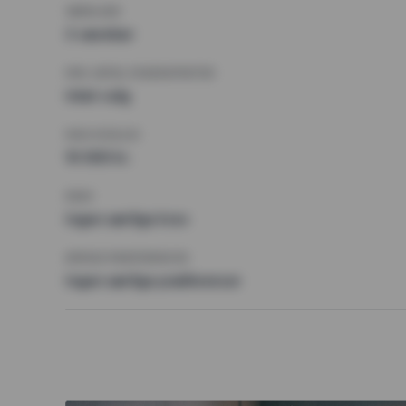
VÆRELSER
3 værelser
MIN. ANTAL KVADRATMETER
Intet valg
MAX HUSLEJE
10 000 kr.
KRAV
Ingen særlige krav
ØVRIGE PRÆFERENCER
Ingen særlige præferencer