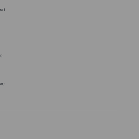
er)
r)
er)