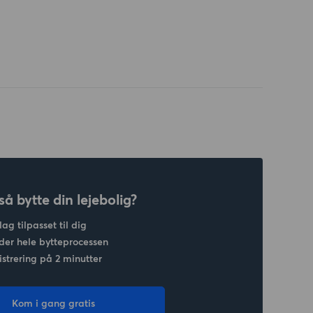
så bytte din lejebolig?
lag tilpasset til dig
der hele bytteprocessen
strering på 2 minutter
Kom i gang gratis