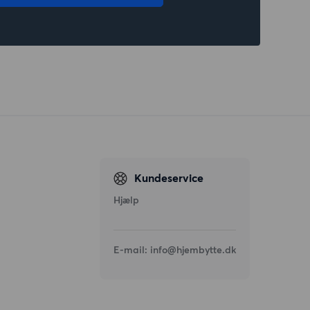
Kundeservice
Hjælp
E-mail:
info@hjembytte.dk