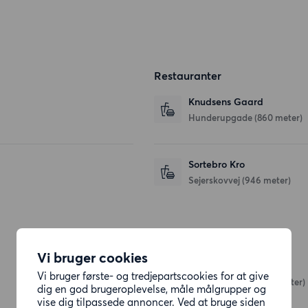
Restauranter
Knudsens Gaard
Hunderupgade
(860 meter)
Sortebro Kro
Sejerskovvej
(946 meter)
Butikker
Vi bruger cookies
Dagli'Brugsen
Vi bruger første- og tredjepartscookies for at give
Skovsbovænget
(394 meter)
dig en god brugeroplevelse, måle målgrupper og
vise dig tilpassede annoncer. Ved at bruge siden