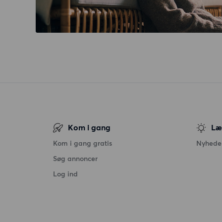
Kom i gang
Læ
Kom i gang gratis
Nyheder
Søg annoncer
Log ind