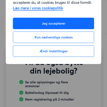
accepterer du, at cookies bruges til disse formål.
365discount
Læs mere i vores cookiepolitik
Ørnfeltvej
(657 meter)
Jeg accepterer
Kun nødvendige cookies
Ændr indstillinger
Vil du også bytte
din lejebolig?
Se alle oplysninger og flere
annoncer
Bytteforslag tilpasset til dig
Nem registrering på 2 minutter