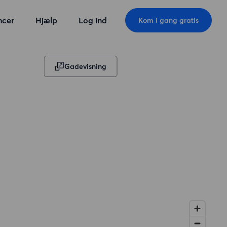
ncer
Hjælp
Log ind
Kom i gang gratis
Gadevisning