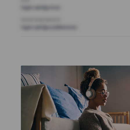
KRAV
Ingen særlige krav
ØVRIGE PRÆFERENCER
Ingen særlige præferencer