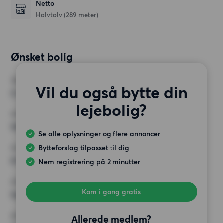
Netto
Halvtolv
(289 meter)
Ønsket bolig
VÆRELSER
Vil du også bytte din
2 værelser
lejebolig?
MIN. ANTAL KVADRATMETER
Intet valg
Se alle oplysninger og flere annoncer
Bytteforslag tilpasset til dig
MAX HUSLEJE
6 500 kr.
Nem registrering på 2 minutter
KRAV
Kom i gang gratis
Ingen særlige krav
ØVRIGE PRÆFERENCER
Allerede medlem?