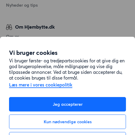
Nyheder og tips
Om Hjembytte.dk
Om os
Generelle vilkår og betingelser
Vi bruger cookies
Behandling af personoplysninger
Vi bruger første- og tredjepartscookies for at give dig en
Cookiepolitik
god brugeroplevelse, måle målgrupper og vise dig
tilpassede annoncer. Ved at bruge siden accepterer du,
Sitemap
at cookies bruges til disse formål.
Læs mere i vores cookiepolitik
Kundeservice
Jeg accepterer
Hjælp
Kun nødvendige cookies
E-mail:
info@hjembytte.dk