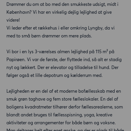
Drømmer du om at bo med den smukkeste udsigt, midt i
København? Vi har en virkelig dejlig lejlighed at give
videre!
Vi leder efter et rækkehus i eller omkring Lyngby, da vi
med to små børn drømmer om mere plads.
Vi bor i en lys 3-værelses almen lejlighed på 115 m² på
Papirøen. Vi var de første, der flyttede ind, så alt er stadig
nyt og lækkert. Der er elevator og tilladelse til hund. Der
følger også et lille depotrum og kælderrum med.
Lejligheden er en del af et moderne bofællesskab med en
smuk grøn taghave og fem store fælleslokaler. En del af
boligens kvadratmeter tilhører derfor fællesarealerne, som
blandt andet bruges til fællesspisning, yoga, kreative
aktiviteter og arrangementer for både børn og voksne.
Man deltager helt efter eget ønske, og der er plads til både