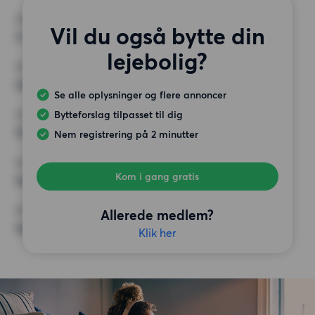
VÆRELSER
Vil du også bytte din
3 værelser
lejebolig?
MIN. ANTAL KVADRATMETER
Intet valg
Se alle oplysninger og flere annoncer
Bytteforslag tilpasset til dig
MAX HUSLEJE
12 500 kr.
Nem registrering på 2 minutter
KRAV
Kom i gang gratis
Ingen særlige krav
ØVRIGE PRÆFERENCER
Allerede medlem?
Ingen særlige præferencer
Klik her