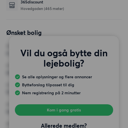
365discount
Hovedgaden
(465 meter)
Ønsket bolig
VÆRELSER
Vil du også bytte din
4 værelser
lejebolig?
MIN. ANTAL KVADRATMETER
Intet valg
Se alle oplysninger og flere annoncer
Bytteforslag tilpasset til dig
MAX HUSLEJE
12 000 kr.
Nem registrering på 2 minutter
KRAV
Kom i gang gratis
Ingen særlige krav
ØVRIGE PRÆFERENCER
Allerede medlem?