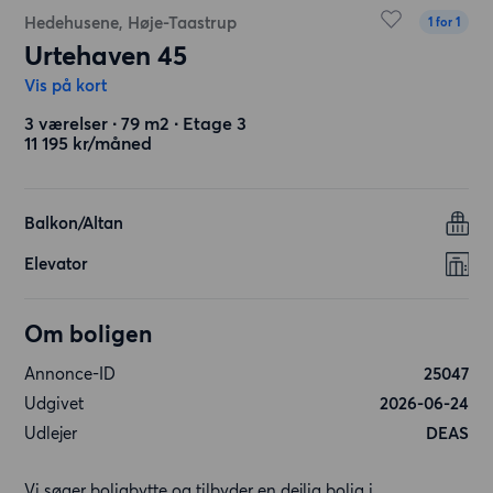
Hedehusene, Høje-Taastrup
1 for 1
Urtehaven 45
Vis på kort
3 værelser ∙ 79 m2 ∙ Etage 3
11 195 kr/måned
Balkon/Altan
Elevator
Om boligen
Annonce-ID
25047
Udgivet
2026-06-24
Udlejer
DEAS
Vi søger boligbytte og tilbyder en dejlig bolig i