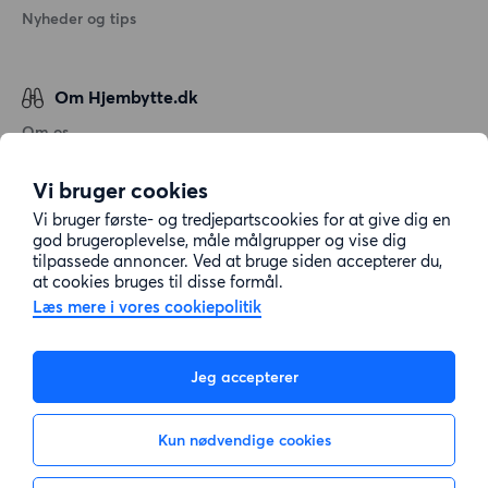
Nyheder og tips
Om Hjembytte.dk
Om os
Generelle vilkår og betingelser
Vi bruger cookies
Behandling af personoplysninger
Vi bruger første- og tredjepartscookies for at give dig en
Cookiepolitik
god brugeroplevelse, måle målgrupper og vise dig
tilpassede annoncer. Ved at bruge siden accepterer du,
Sitemap
at cookies bruges til disse formål.
Læs mere i vores cookiepolitik
Kundeservice
Jeg accepterer
Hjælp
Kun nødvendige cookies
E-mail:
info@hjembytte.dk