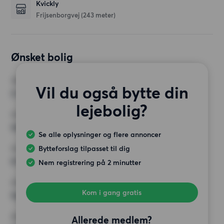
Kvickly
Frijsenborgvej
(243 meter)
Ønsket bolig
VÆRELSER
Vil du også bytte din
2 værelser
lejebolig?
MIN. ANTAL KVADRATMETER
Intet valg
Se alle oplysninger og flere annoncer
Bytteforslag tilpasset til dig
MAX HUSLEJE
6 500 kr.
Nem registrering på 2 minutter
KRAV
Kom i gang gratis
Ingen særlige krav
ØVRIGE PRÆFERENCER
Allerede medlem?