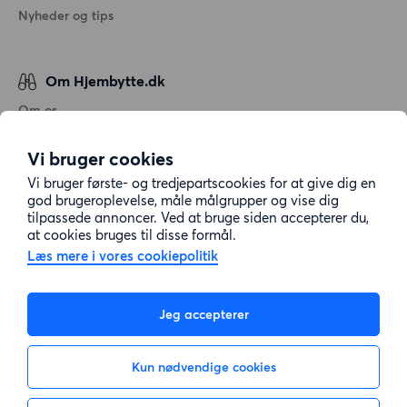
Nyheder og tips
Om Hjembytte.dk
Om os
Generelle vilkår og betingelser
Vi bruger cookies
Behandling af personoplysninger
Vi bruger første- og tredjepartscookies for at give dig en
Cookiepolitik
god brugeroplevelse, måle målgrupper og vise dig
tilpassede annoncer. Ved at bruge siden accepterer du,
Sitemap
at cookies bruges til disse formål.
Læs mere i vores cookiepolitik
Kundeservice
Jeg accepterer
Hjælp
Kun nødvendige cookies
E-mail:
info@hjembytte.dk