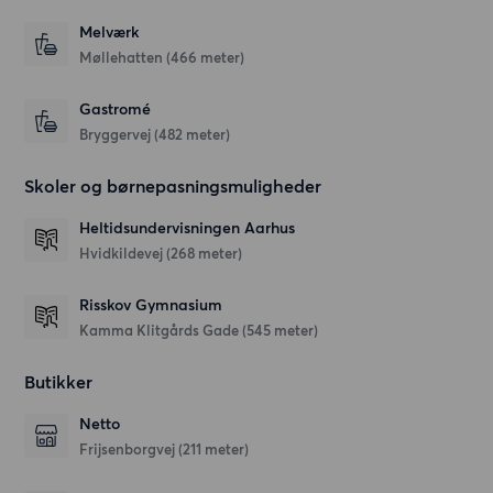
Melværk
Møllehatten
(466 meter)
Gastromé
Bryggervej
(482 meter)
Skoler og børnepasningsmuligheder
Heltidsundervisningen Aarhus
Hvidkildevej
(268 meter)
Risskov Gymnasium
Kamma Klitgårds Gade
(545 meter)
Butikker
Netto
Frijsenborgvej
(211 meter)