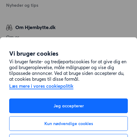
Nyheder og tips
Om Hjembytte.dk
Om os
Generelle vilkår og betingelser
Vi bruger cookies
Behandling af personoplysninger
Vi bruger første- og tredjepartscookies for at give dig en
Cookiepolitik
god brugeroplevelse, måle målgrupper og vise dig
tilpassede annoncer. Ved at bruge siden accepterer du,
Sitemap
at cookies bruges til disse formål.
Læs mere i vores cookiepolitik
Kundeservice
Jeg accepterer
Hjælp
Kun nødvendige cookies
E-mail:
info@hjembytte.dk