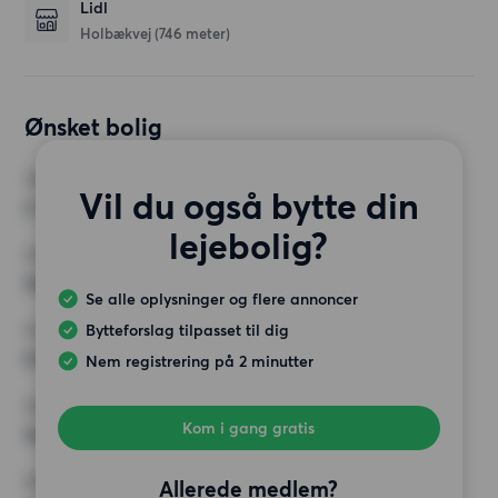
Lidl
Holbækvej
(746 meter)
Ønsket bolig
VÆRELSER
Vil du også bytte din
2 værelser
lejebolig?
MIN. ANTAL KVADRATMETER
Intet valg
Se alle oplysninger og flere annoncer
Bytteforslag tilpasset til dig
MAX HUSLEJE
6 000 kr.
Nem registrering på 2 minutter
KRAV
Kom i gang gratis
Ingen særlige krav
ØVRIGE PRÆFERENCER
Allerede medlem?