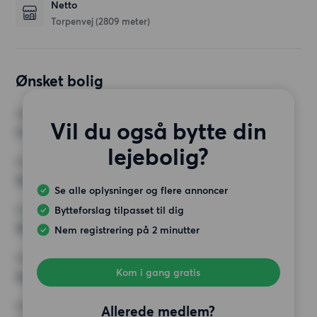
Netto
Torpenvej
(2809 meter)
Ønsket bolig
VÆRELSER
Vil du også bytte din
4 værelser
lejebolig?
MIN. ANTAL KVADRATMETER
Intet valg
Se alle oplysninger og flere annoncer
Bytteforslag tilpasset til dig
MAX HUSLEJE
16 000 kr.
Nem registrering på 2 minutter
KRAV
Kom i gang gratis
Ingen særlige krav
ØVRIGE PRÆFERENCER
Allerede medlem?