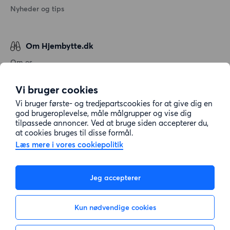
Nyheder og tips
Om Hjembytte.dk
Om os
Generelle vilkår og betingelser
Vi bruger cookies
Behandling af personoplysninger
Vi bruger første- og tredjepartscookies for at give dig en
Cookiepolitik
god brugeroplevelse, måle målgrupper og vise dig
tilpassede annoncer. Ved at bruge siden accepterer du,
Sitemap
at cookies bruges til disse formål.
Læs mere i vores cookiepolitik
Kundeservice
Jeg accepterer
Hjælp
Kun nødvendige cookies
E-mail:
info@hjembytte.dk