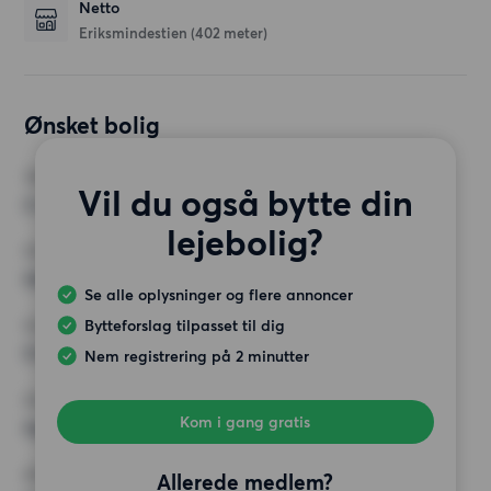
Netto
Eriksmindestien
(402 meter)
Ønsket bolig
VÆRELSER
Vil du også bytte din
2 værelser
lejebolig?
MIN. ANTAL KVADRATMETER
Intet valg
Se alle oplysninger og flere annoncer
Bytteforslag tilpasset til dig
MAX HUSLEJE
5 000 kr.
Nem registrering på 2 minutter
KRAV
Kom i gang gratis
Ingen særlige krav
ØVRIGE PRÆFERENCER
Allerede medlem?