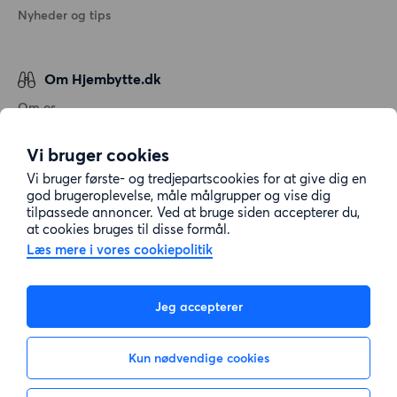
Nyheder og tips
Om Hjembytte.dk
Om os
Generelle vilkår og betingelser
Vi bruger cookies
Behandling af personoplysninger
Vi bruger første- og tredjepartscookies for at give dig en
Cookiepolitik
god brugeroplevelse, måle målgrupper og vise dig
tilpassede annoncer. Ved at bruge siden accepterer du,
Sitemap
at cookies bruges til disse formål.
Læs mere i vores cookiepolitik
Kundeservice
Jeg accepterer
Hjælp
Kun nødvendige cookies
E-mail:
info@hjembytte.dk