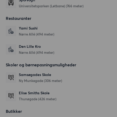
Sporvogn
Universitetsparken (Letbane) (766 meter)
Restauranter
Yami Sushi
Nørre Allé
(494 meter)
Den Lille Kro
Nørre Allé
(494 meter)
Skoler og børnepasningsmuligheder
Samsøgades Skole
Ny Munkegade
(306 meter)
Elise Smiths Skole
Thunøgade
(426 meter)
Butikker