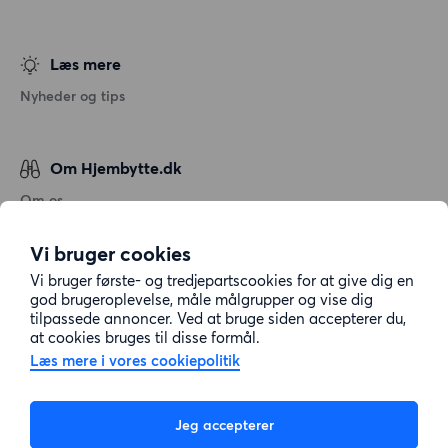
Læs mere
Nyheder og tips
Om Hjembytte.dk
Om os
Generelle vilkår og betingelser
Vi bruger cookies
Behandling af personoplysninger
Vi bruger første- og tredjepartscookies for at give dig en
Cookiepolitik
god brugeroplevelse, måle målgrupper og vise dig
tilpassede annoncer. Ved at bruge siden accepterer du,
Sitemap
at cookies bruges til disse formål.
Læs mere i vores cookiepolitik
Kundeservice
Jeg accepterer
Hjælp