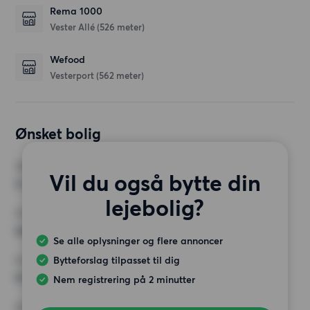
Rema 1000
Vester Allé
(526 meter)
Wefood
Vesterport
(562 meter)
Ønsket bolig
VÆRELSER
Vil du også bytte din
3 værelser
lejebolig?
MIN. ANTAL KVADRATMETER
Intet valg
Se alle oplysninger og flere annoncer
Bytteforslag tilpasset til dig
MAX HUSLEJE
9 000 kr.
Nem registrering på 2 minutter
KRAV