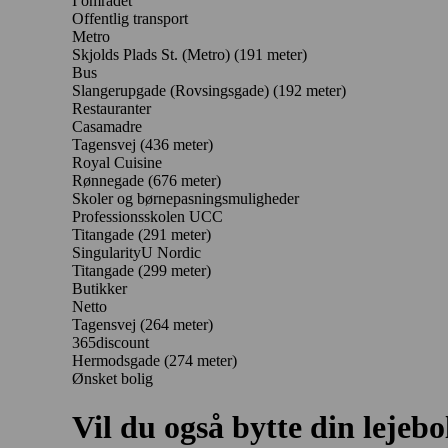
I området
Offentlig transport
Metro
Skjolds Plads St. (Metro) (191 meter)
Bus
Slangerupgade (Rovsingsgade) (192 meter)
Restauranter
Casamadre
Tagensvej
(436 meter)
Royal Cuisine
Rønnegade
(676 meter)
Skoler og børnepasningsmuligheder
Professionsskolen UCC
Titangade
(291 meter)
SingularityU Nordic
Titangade
(299 meter)
Butikker
Netto
Tagensvej
(264 meter)
365discount
Hermodsgade
(274 meter)
Ønsket bolig
Vil du også bytte din lejebo