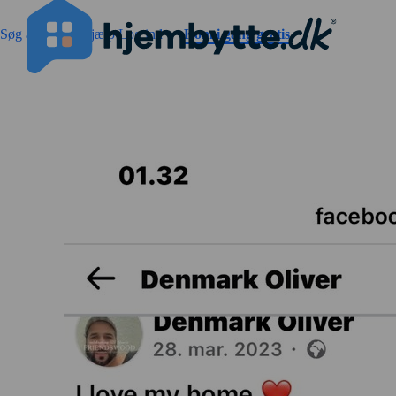
Gå til sidens indhold
Søg annoncer
Hjælp
Log ind
Kom i gang gratis