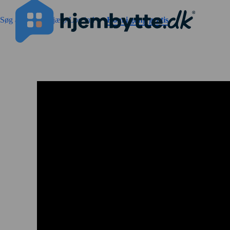
Gå til sidens indhold
Søg annoncer
Hjælp
Log ind
Kom i gang gratis