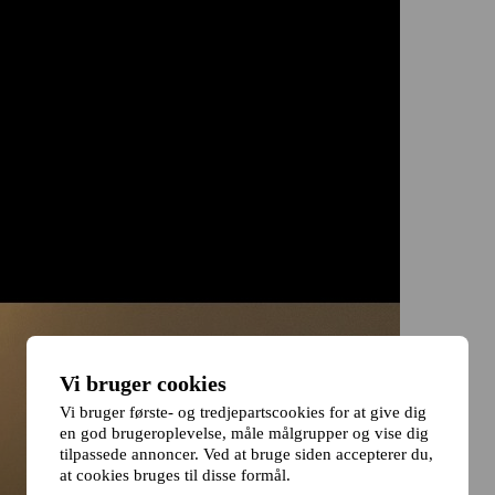
Vi bruger cookies
Vi bruger første- og tredjepartscookies for at give dig
en god brugeroplevelse, måle målgrupper og vise dig
tilpassede annoncer. Ved at bruge siden accepterer du,
at cookies bruges til disse formål.