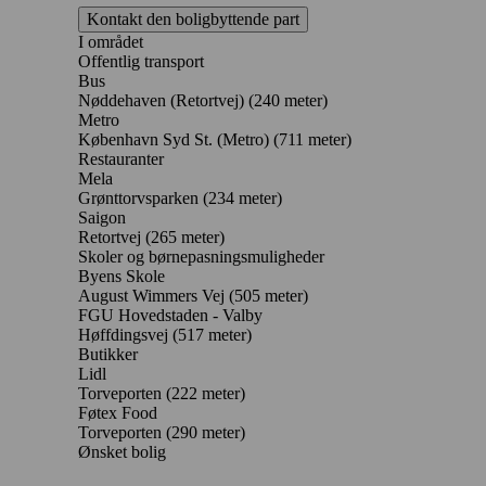
Kontakt den boligbyttende part
I området
Offentlig transport
Bus
Nøddehaven (Retortvej) (240 meter)
Metro
København Syd St. (Metro) (711 meter)
Restauranter
Mela
Grønttorvsparken
(234 meter)
Saigon
Retortvej
(265 meter)
Skoler og børnepasningsmuligheder
Byens Skole
August Wimmers Vej
(505 meter)
FGU Hovedstaden - Valby
Høffdingsvej
(517 meter)
Butikker
Lidl
Torveporten
(222 meter)
Føtex Food
Torveporten
(290 meter)
Ønsket bolig