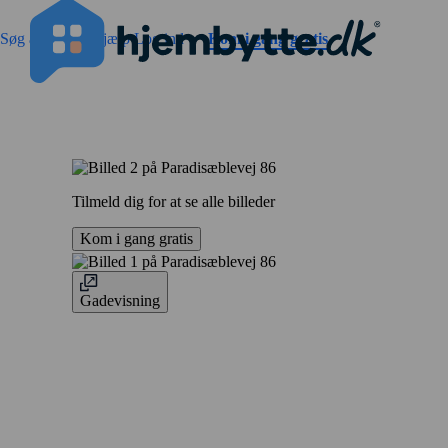
Gå til sidens indhold
Søg annoncer
Hjælp
Log ind
Kom i gang gratis
Tilmeld dig for at se alle billeder
Kom i gang gratis
Gadevisning