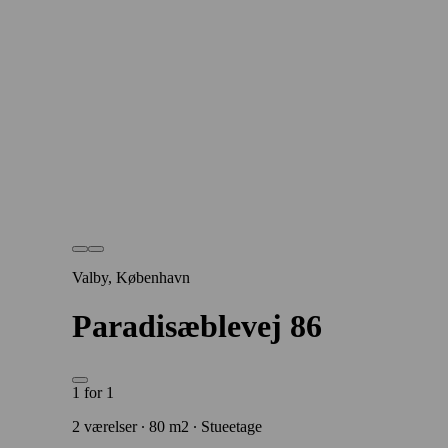
Valby, København
Paradisæblevej 86
1 for 1
2 værelser ∙ 80 m2 ∙ Stueetage