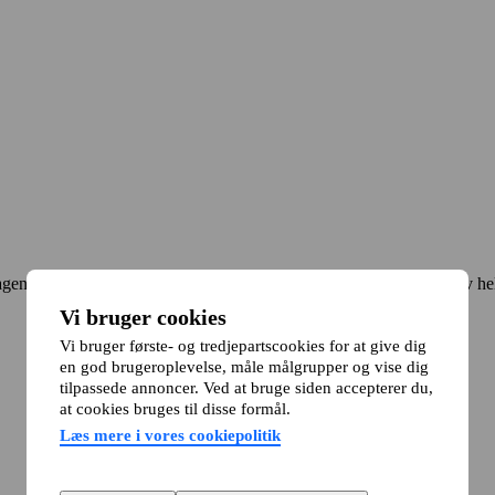
en med 2 store terrasser. Den ene ligger ud til et lille hyggeligt torv he
Vi bruger cookies
Vi bruger første- og tredjepartscookies for at give dig
en god brugeroplevelse, måle målgrupper og vise dig
tilpassede annoncer. Ved at bruge siden accepterer du,
at cookies bruges til disse formål.
Læs mere i vores cookiepolitik