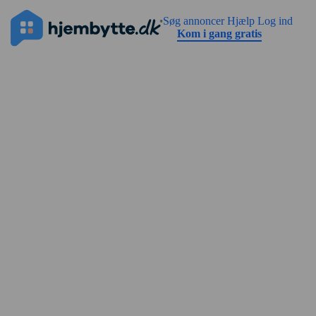
Gå til sidens indhold
Annoncen har ingen billeder endnu
Søg annoncer
Hjælp
Log ind
Kom i gang gratis
Gadevisning