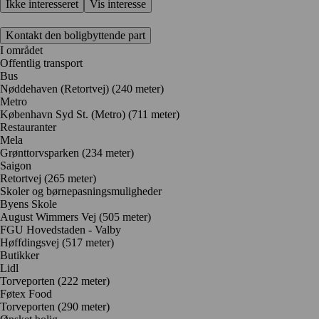
Ikke interesseret
Vis interesse
Kontakt den boligbyttende part
I området
Offentlig transport
Bus
Nøddehaven (Retortvej) (240 meter)
Metro
København Syd St. (Metro) (711 meter)
Restauranter
Mela
Grønttorvsparken
(234 meter)
Saigon
Retortvej
(265 meter)
Skoler og børnepasningsmuligheder
Byens Skole
August Wimmers Vej
(505 meter)
FGU Hovedstaden - Valby
Høffdingsvej
(517 meter)
Butikker
Lidl
Torveporten
(222 meter)
Føtex Food
Torveporten
(290 meter)