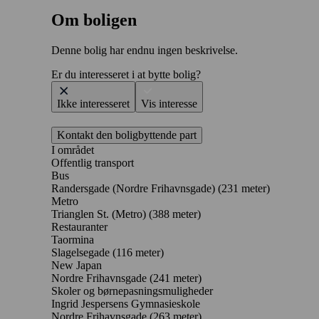
Om boligen
Denne bolig har endnu ingen beskrivelse.
Er du interesseret i at bytte bolig?
Ikke interesseret
Vis interesse
Kontakt den boligbyttende part
I området
Offentlig transport
Bus
Randersgade (Nordre Frihavnsgade) (231 meter)
Metro
Trianglen St. (Metro) (388 meter)
Restauranter
Taormina
Slagelsegade
(116 meter)
New Japan
Nordre Frihavnsgade
(241 meter)
Skoler og børnepasningsmuligheder
Ingrid Jespersens Gymnasieskole
Nordre Frihavnsgade
(263 meter)