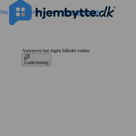
Gå til sidens indhold
Søg annoncer
Hjælp
Log ind
Kom i gang gratis
Annoncen har ingen billeder endnu
Gadevisning