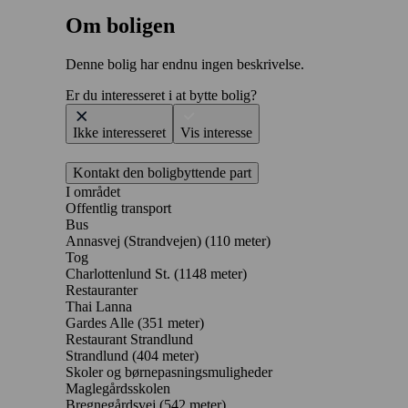
Om boligen
Denne bolig har endnu ingen beskrivelse.
Er du interesseret i at bytte bolig?
Ikke interesseret
Vis interesse
Kontakt den boligbyttende part
I området
Offentlig transport
Bus
Annasvej (Strandvejen) (110 meter)
Tog
Charlottenlund St. (1148 meter)
Restauranter
Thai Lanna
Gardes Alle
(351 meter)
Restaurant Strandlund
Strandlund
(404 meter)
Skoler og børnepasningsmuligheder
Maglegårdsskolen
Bregnegårdsvej
(542 meter)