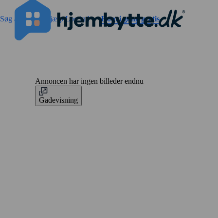
Gå til sidens indhold
Søg annoncer
Hjælp
Log ind
Kom i gang gratis
Annoncen har ingen billeder endnu
Gadevisning