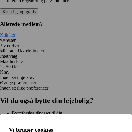
Nem registrering på 2 minutter
Kom i gang gratis
Allerede medlem?
Klik her
værelser
3 værelser
Min. antal kvadratmeter
Intet valg
Max husleje
12 500 kr.
Krav
Ingen særlige krav
Øvrige præferencer
Ingen særlige præferencer
Vil du også bytte din lejebolig?
Bytteforslag tilpasset til dig
Hjælp under hele bytteprocessen
Nem registrering på 2 minutter
Vi bruger cookies