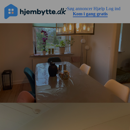
Gå til sidens indhold
Søg annoncer
Hjælp
Log ind
Kom i gang gratis