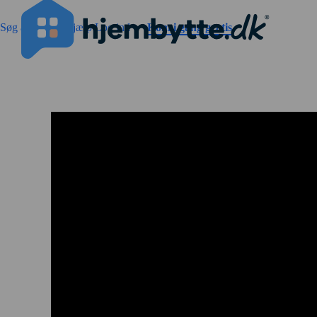
Gå til sidens indhold
Søg annoncer
Hjælp
Log ind
Kom i gang gratis