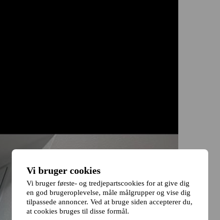
Vi bruger cookies
Vi bruger første- og tredjepartscookies for at give dig
en god brugeroplevelse, måle målgrupper og vise dig
tilpassede annoncer. Ved at bruge siden accepterer du,
at cookies bruges til disse formål.