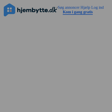
Gå til sidens indhold
Annoncen har ingen billeder endnu
Søg annoncer
Hjælp
Log ind
Kom i gang gratis
Gadevisning