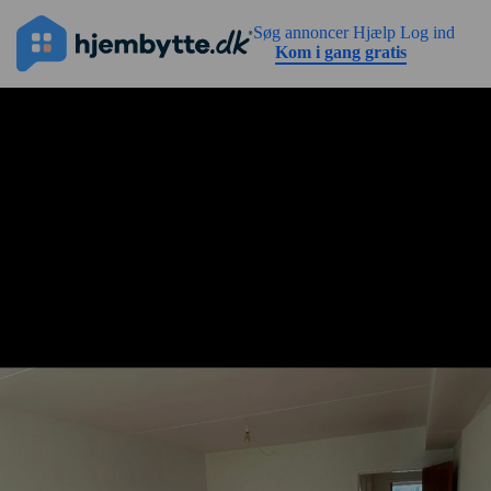
Gå til sidens indhold
Søg annoncer
Hjælp
Log ind
Kom i gang gratis