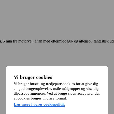
, 5 min fra motorvej, altan med eftermiddags- og aftensol, fantastisk ud
Vi bruger cookies
Vi bruger første- og tredjepartscookies for at give dig
en god brugeroplevelse, måle målgrupper og vise dig
tilpassede annoncer. Ved at bruge siden accepterer du,
at cookies bruges til disse formål.
Læs mere i vores cookiepolitik