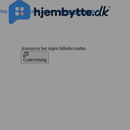
Gå til sidens indhold
Søg annoncer
Hjælp
Log ind
Kom i gang gratis
Annoncen har ingen billeder endnu
Gadevisning