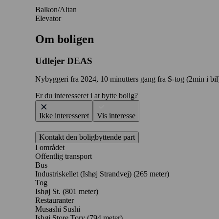
Balkon/Altan
Elevator
Om boligen
Udlejer
DEAS
Nybyggeri fra 2024, 10 minutters gang fra S-tog (2min i bil)
Er du interesseret i at bytte bolig?
Ikke interesseret
Vis interesse
Kontakt den boligbyttende part
I området
Offentlig transport
Bus
Industriskellet (Ishøj Strandvej) (265 meter)
Tog
Ishøj St. (801 meter)
Restauranter
Musashi Sushi
Ishøj Store Torv
(794 meter)