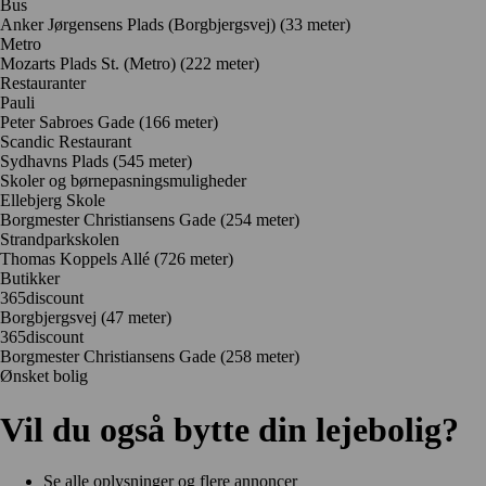
Bus
Anker Jørgensens Plads (Borgbjergsvej) (33 meter)
Metro
Mozarts Plads St. (Metro) (222 meter)
Restauranter
Pauli
Peter Sabroes Gade
(166 meter)
Scandic Restaurant
Sydhavns Plads
(545 meter)
Skoler og børnepasningsmuligheder
Ellebjerg Skole
Borgmester Christiansens Gade
(254 meter)
Strandparkskolen
Thomas Koppels Allé
(726 meter)
Butikker
365discount
Borgbjergsvej
(47 meter)
365discount
Borgmester Christiansens Gade
(258 meter)
Ønsket bolig
Vil du også bytte din lejebolig?
Se alle oplysninger og flere annoncer