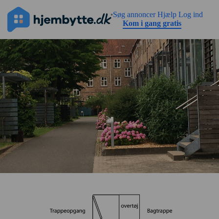
Gå til sidens indhold
Søg annoncer
Hjælp
Log ind
Kom i gang gratis