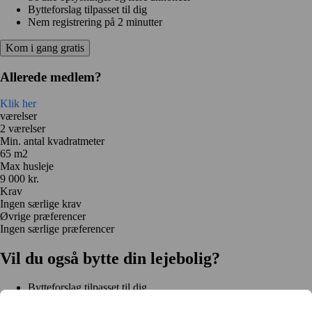
Bytteforslag tilpasset til dig
Nem registrering på 2 minutter
Kom i gang gratis
Allerede medlem?
Klik her
værelser
2 værelser
Min. antal kvadratmeter
65 m2
Max husleje
9 000 kr.
Krav
Ingen særlige krav
Øvrige præferencer
Ingen særlige præferencer
Vil du også bytte din lejebolig?
Bytteforslag tilpasset til dig
Hjælp under hele bytteprocessen