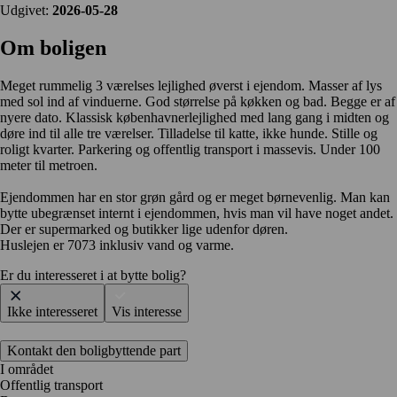
Udgivet:
2026-05-28
Om boligen
Meget rummelig 3 værelses lejlighed øverst i ejendom. Masser af lys
med sol ind af vinduerne. God størrelse på køkken og bad. Begge er af
nyere dato. Klassisk københavnerlejlighed med lang gang i midten og
døre ind til alle tre værelser. Tilladelse til katte, ikke hunde. Stille og
roligt kvarter. Parkering og offentlig transport i massevis. Under 100
meter til metroen.
Ejendommen har en stor grøn gård og er meget børnevenlig. Man kan
bytte ubegrænset internt i ejendommen, hvis man vil have noget andet.
Der er supermarked og butikker lige udenfor døren.
Huslejen er 7073 inklusiv vand og varme.
Er du interesseret i at bytte bolig?
Ikke interesseret
Vis interesse
Kontakt den boligbyttende part
I området
Offentlig transport