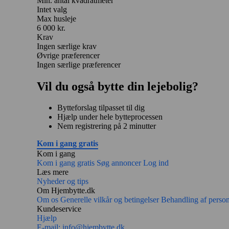
Min. antal kvadratmeter
Intet valg
Max husleje
6 000 kr.
Krav
Ingen særlige krav
Øvrige præferencer
Ingen særlige præferencer
Vil du også bytte din lejebolig?
Bytteforslag tilpasset til dig
Hjælp under hele bytteprocessen
Nem registrering på 2 minutter
Kom i gang gratis
Kom i gang
Kom i gang gratis
Søg annoncer
Log ind
Læs mere
Nyheder og tips
Om Hjembytte.dk
Om os
Generelle vilkår og betingelser
Behandling af perso
Kundeservice
Hjælp
E-mail:
info@hjembytte.dk