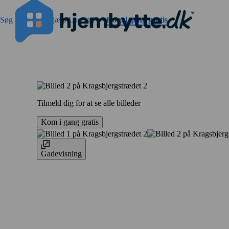
Gå til sidens indhold
Søg annoncer
Hjælp
Log ind
Kom i gang gratis
Tilmeld dig for at se alle billeder
Kom i gang gratis
Gadevisning