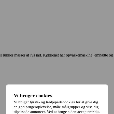
der lukker masser af lys ind. Køkkenet har opvaskemaskine, emhætte og
Vi bruger cookies
Vi bruger første- og tredjepartscookies for at give dig
en god brugeroplevelse, måle målgrupper og vise dig
tilpassede annoncer. Ved at bruge siden accepterer du,