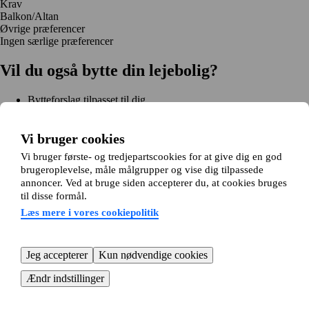
Krav
Balkon/Altan
Øvrige præferencer
Ingen særlige præferencer
Vil du også bytte din lejebolig?
Bytteforslag tilpasset til dig
Hjælp under hele bytteprocessen
Nem registrering på 2 minutter
Vi bruger cookies
Kom i gang gratis
Vi bruger første- og tredjepartscookies for at give dig en god
Kom i gang
brugeroplevelse, måle målgrupper og vise dig tilpassede
Kom i gang gratis
Søg annoncer
Log ind
annoncer. Ved at bruge siden accepterer du, at cookies bruges
Læs mere
til disse formål.
Nyheder og tips
Om Hjembytte.dk
Læs mere i vores cookiepolitik
Om os
Generelle vilkår og betingelser
Behandling af
personoplysninger
Cookiepolitik
Sitemap
Kundeservice
Jeg accepterer
Kun nødvendige cookies
Hjælp
E-mail:
info@hjembytte.dk
Ændr indstillinger
© 2004-2026 Hjembytte.dk