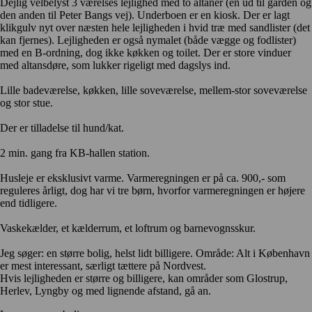
Dejlig velbelyst 3 værelses lejlighed med to altaner (en ud til gården og
den anden til Peter Bangs vej). Underboen er en kiosk. Der er lagt
klikgulv nyt over næsten hele lejligheden i hvid træ med sandlister (det
kan fjernes). Lejligheden er også nymalet (både vægge og fodlister)
med en B-ordning, dog ikke køkken og toilet. Der er store vinduer
med altansdøre, som lukker rigeligt med dagslys ind.
Lille badeværelse, køkken, lille soveværelse, mellem-stor soveværelse
og stor stue.
Der er tilladelse til hund/kat.
2 min. gang fra KB-hallen station.
Husleje er eksklusivt varme. Varmeregningen er på ca. 900,- som
reguleres årligt, dog har vi tre børn, hvorfor varmeregningen er højere
end tidligere.
Vaskekælder, et kælderrum, et loftrum og barnevognsskur.
Jeg søger: en større bolig, helst lidt billigere. Område: Alt i København
er mest interessant, særligt tættere på Nordvest.
Hvis lejligheden er større og billigere, kan områder som Glostrup,
Herlev, Lyngby og med lignende afstand, gå an.