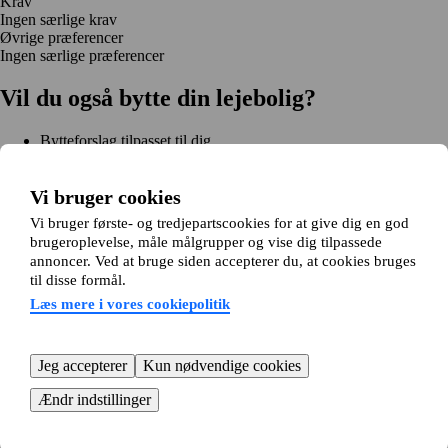
Krav
Ingen særlige krav
Øvrige præferencer
Ingen særlige præferencer
Vil du også bytte din lejebolig?
Bytteforslag tilpasset til dig
Hjælp under hele bytteprocessen
Nem registrering på 2 minutter
Vi bruger cookies
Kom i gang gratis
Vi bruger første- og tredjepartscookies for at give dig en god
Kom i gang
brugeroplevelse, måle målgrupper og vise dig tilpassede
Kom i gang gratis
Søg annoncer
Log ind
annoncer. Ved at bruge siden accepterer du, at cookies bruges
Læs mere
til disse formål.
Nyheder og tips
Om Hjembytte.dk
Læs mere i vores cookiepolitik
Om os
Generelle vilkår og betingelser
Behandling af
personoplysninger
Cookiepolitik
Sitemap
Kundeservice
Jeg accepterer
Kun nødvendige cookies
Hjælp
E-mail:
info@hjembytte.dk
Ændr indstillinger
© 2004-2026 Hjembytte.dk