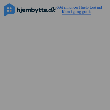
Gå til sidens indhold
Annoncen har ingen billeder endnu
Søg annoncer
Hjælp
Log ind
Kom i gang gratis
Gadevisning