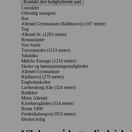
Kontakt den boligbyttende part
I området
Offentlig transport
Bus
Allerød Gymnasium (Rådhusvej) (107 meter)
Tog
Allerød St. (1293 meter)
Restauranter
You Sushi
Torvestrædet
(1153 meter)
Yakiniku
Mølcks Passage
(1216 meter)
Skoler og børnepasningsmuligheder
Allerød Gymnasium
Rådhusvej
(279 meter)
Engholmskolen
Lærkenborg Alle
(324 meter)
Butikker
Meny Allerød
Kirsebærgården
(314 meter)
Rema 1000
Frederiksborgvej
(953 meter)
Ønsket bolig