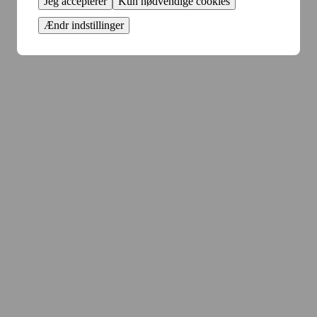
Jeg accepterer
Kun nødvendige cookies
Ændr indstillinger