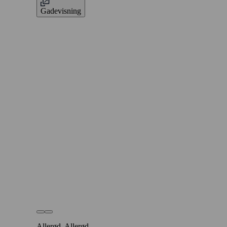
Gadevisning
Allerød, Allerød