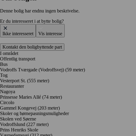
Denne bolig har endnu ingen beskrivelse.
Er du interesseret i at bytte bolig?
Ikke interesseret
Vis interesse
Kontakt den boligbyttende part
I området
Offentlig transport
Bus
Vodroffs Tværgade (Vodroffsvej) (59 meter)
Tog
Vesterport St. (555 meter)
Restauranter
Nagoya
Prinsesse Maries Allé
(74 meter)
Circolo
Gammel Kongevej
(203 meter)
Skoler og børnepasningsmuligheder
Skolen ved Søerne
Vodroffslund
(227 meter)
Prins Henriks Skole
Værnedamsvej
(312 meter)