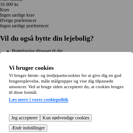
16 000 kr.
Krav
Ingen særlige krav
Øvrige præferencer
Ingen særlige præferencer
Vil du også bytte din lejebolig?
Bytteforslag tilpasset til dig
Hjælp under hele bytteprocessen
Nem registrering på 2 minutter
Vi bruger cookies
Kom i gang gratis
Vi bruger første- og tredjepartscookies for at give dig en god
Kom i gang
brugeroplevelse, måle målgrupper og vise dig tilpassede
Kom i gang gratis
Søg annoncer
Log ind
annoncer. Ved at bruge siden accepterer du, at cookies bruges
Læs mere
til disse formål.
Nyheder og tips
Om Hjembytte.dk
Læs mere i vores cookiepolitik
Om os
Generelle vilkår og betingelser
Behandling af
personoplysninger
Cookiepolitik
Sitemap
Kundeservice
Jeg accepterer
Kun nødvendige cookies
Hjælp
E-mail:
info@hjembytte.dk
Ændr indstillinger