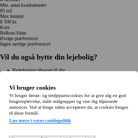
Min. antal kvadratmeter
85 m2
Max husleje
8 500 kr.
Krav
Balkon/Altan
Øvrige præferencer
Ingen særlige præferencer
Vil du også bytte din lejebolig?
Bytteforslag tilpasset til dig
Hjælp under hele bytteprocessen
Nem registrering på 2 minutter
Vi bruger cookies
Kom i gang gratis
Vi bruger første- og tredjepartscookies for at give dig en god
Kom i gang
brugeroplevelse, måle målgrupper og vise dig tilpassede
Kom i gang gratis
Søg annoncer
Log ind
annoncer. Ved at bruge siden accepterer du, at cookies bruges
Læs mere
til disse formål.
Nyheder og tips
Om Hjembytte.dk
Læs mere i vores cookiepolitik
Om os
Generelle vilkår og betingelser
Behandling af
personoplysninger
Cookiepolitik
Sitemap
Kundeservice