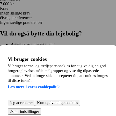
7 000 kr.
Krav
Ingen særlige krav
Øvrige præferencer
Ingen særlige præferencer
Vil du også bytte din lejebolig?
Bytteforslag tilpasset til dig
Hjælp under hele bytteprocessen
Nem registrering på 2 minutter
Vi bruger cookies
Kom i gang gratis
Vi bruger første- og tredjepartscookies for at give dig en god
Kom i gang
brugeroplevelse, måle målgrupper og vise dig tilpassede
Kom i gang gratis
Søg annoncer
Log ind
annoncer. Ved at bruge siden accepterer du, at cookies bruges
Læs mere
til disse formål.
Nyheder og tips
Om Hjembytte.dk
Læs mere i vores cookiepolitik
Om os
Generelle vilkår og betingelser
Behandling af
personoplysninger
Cookiepolitik
Sitemap
Kundeservice
Jeg accepterer
Kun nødvendige cookies
Hjælp
E-mail:
info@hjembytte.dk
Ændr indstillinger