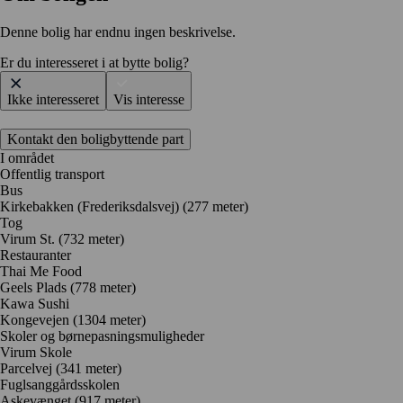
Denne bolig har endnu ingen beskrivelse.
Er du interesseret i at bytte bolig?
Ikke interesseret
Vis interesse
Kontakt den boligbyttende part
I området
Offentlig transport
Bus
Kirkebakken (Frederiksdalsvej) (277 meter)
Tog
Virum St. (732 meter)
Restauranter
Thai Me Food
Geels Plads
(778 meter)
Kawa Sushi
Kongevejen
(1304 meter)
Skoler og børnepasningsmuligheder
Virum Skole
Parcelvej
(341 meter)
Fuglsanggårdsskolen
Askevænget
(917 meter)