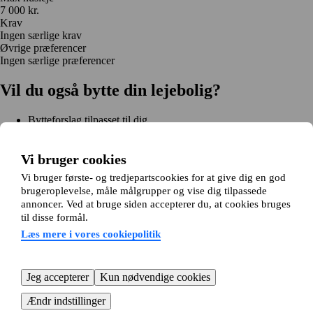
7 000 kr.
Krav
Ingen særlige krav
Øvrige præferencer
Ingen særlige præferencer
Vil du også bytte din lejebolig?
Bytteforslag tilpasset til dig
Hjælp under hele bytteprocessen
Nem registrering på 2 minutter
Vi bruger cookies
Kom i gang gratis
Vi bruger første- og tredjepartscookies for at give dig en god
Kom i gang
brugeroplevelse, måle målgrupper og vise dig tilpassede
Kom i gang gratis
Søg annoncer
Log ind
annoncer. Ved at bruge siden accepterer du, at cookies bruges
Læs mere
til disse formål.
Nyheder og tips
Om Hjembytte.dk
Læs mere i vores cookiepolitik
Om os
Generelle vilkår og betingelser
Behandling af
personoplysninger
Cookiepolitik
Sitemap
Kundeservice
Jeg accepterer
Kun nødvendige cookies
Hjælp
E-mail:
info@hjembytte.dk
Ændr indstillinger