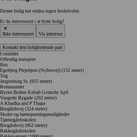
Denne bolig har endnu ingen beskrivelse.
Er du interesseret i at bytte bolig?
Ikke interesseret
Vis interesse
Kontakt den boligbyttende part
I området
Offentlig transport
Bus
Egebjerg Plejehjem (Nybrovej) (152 meter)
Tog
Jægersborg St. (955 meter)
Restauranter
Byens Bedste Kebab Gentofte ApS
Vangede Bygade
(292 meter)
A Khadka and P Thapa
Brogårdsvej
(324 meter)
Skoler og børnepasningsmuligheder
Tjørnegårdsskolen
Brogårdsvej
(962 meter)
Bakkegårdsskolen
Bakkevænget
(1000 meter)