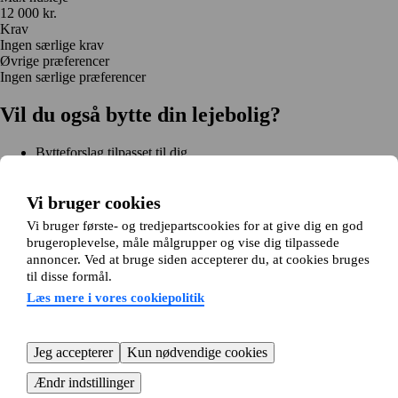
12 000 kr.
Krav
Ingen særlige krav
Øvrige præferencer
Ingen særlige præferencer
Vil du også bytte din lejebolig?
Bytteforslag tilpasset til dig
Hjælp under hele bytteprocessen
Nem registrering på 2 minutter
Vi bruger cookies
Kom i gang gratis
Vi bruger første- og tredjepartscookies for at give dig en god
Kom i gang
brugeroplevelse, måle målgrupper og vise dig tilpassede
Kom i gang gratis
Søg annoncer
Log ind
annoncer. Ved at bruge siden accepterer du, at cookies bruges
Læs mere
til disse formål.
Nyheder og tips
Om Hjembytte.dk
Læs mere i vores cookiepolitik
Om os
Generelle vilkår og betingelser
Behandling af
personoplysninger
Cookiepolitik
Sitemap
Kundeservice
Jeg accepterer
Kun nødvendige cookies
Hjælp
E-mail:
info@hjembytte.dk
Ændr indstillinger