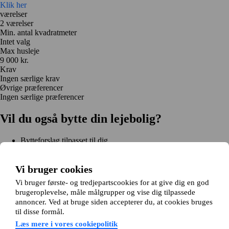
Klik her
værelser
2 værelser
Min. antal kvadratmeter
Intet valg
Max husleje
9 000 kr.
Krav
Ingen særlige krav
Øvrige præferencer
Ingen særlige præferencer
Vil du også bytte din lejebolig?
Bytteforslag tilpasset til dig
Hjælp under hele bytteprocessen
Nem registrering på 2 minutter
Vi bruger cookies
Kom i gang gratis
Vi bruger første- og tredjepartscookies for at give dig en god
Kom i gang
brugeroplevelse, måle målgrupper og vise dig tilpassede
Kom i gang gratis
Søg annoncer
Log ind
annoncer. Ved at bruge siden accepterer du, at cookies bruges
Læs mere
til disse formål.
Nyheder og tips
Om Hjembytte.dk
Læs mere i vores cookiepolitik