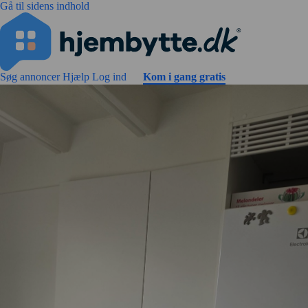
Gå til sidens indhold
Søg annoncer
Hjælp
Log ind
Kom i gang gratis