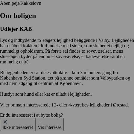
Åben pejs/Kakkelovn
Om boligen
Udlejer
KAB
Lys og indbydende to-etagers lejlighed beliggende i Valby. Lejligheden
har et åbent køkken i forbindelse med stuen, som skaber et dejligt og
rummeligt opholdsrum. På første sal findes to soveværelser, mens
stueetagen byder på endnu et soveværelse, et badeværelse samt en
rummelig entré.
Beliggenheden er særdeles attraktiv – kun 3 minutters gang fra
København Syd Station, tæt på grønne områder som Valbyparken og
med nem adgang til centrum af København.
Husdyr som hund eller kat er tilladt i lejligheden.
Vi er primært interesserede i 3- eller 4-værelses lejligheder i Ørestad.
Er du interesseret i at bytte bolig?
Ikke interesseret
Vis interesse