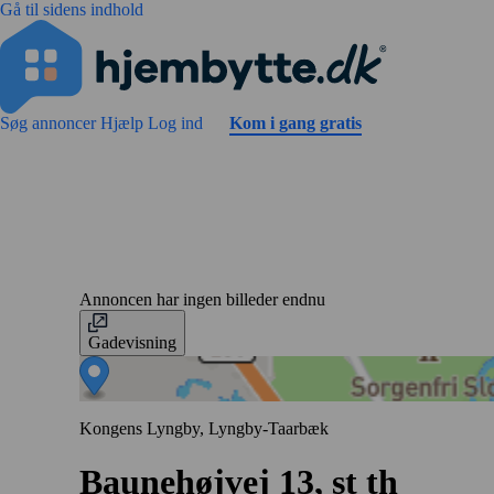
Gå til sidens indhold
Søg annoncer
Hjælp
Log ind
Kom i gang gratis
Annoncen har ingen billeder endnu
Gadevisning
Kongens Lyngby, Lyngby-Taarbæk
Baunehøjvej 13, st th