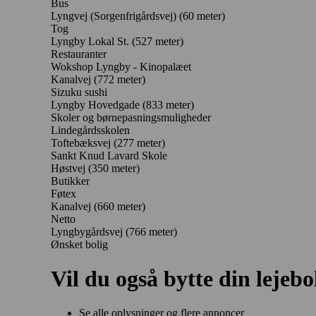
Bus
Lyngvej (Sorgenfrigårdsvej) (60 meter)
Tog
Lyngby Lokal St. (527 meter)
Restauranter
Wokshop Lyngby - Kinopalæet
Kanalvej
(772 meter)
Sizuku sushi
Lyngby Hovedgade
(833 meter)
Skoler og børnepasningsmuligheder
Lindegårdsskolen
Toftebæksvej
(277 meter)
Sankt Knud Lavard Skole
Høstvej
(350 meter)
Butikker
Føtex
Kanalvej
(660 meter)
Netto
Lyngbygårdsvej
(766 meter)
Ønsket bolig
Vil du også bytte din lejebo
Se alle oplysninger og flere annoncer