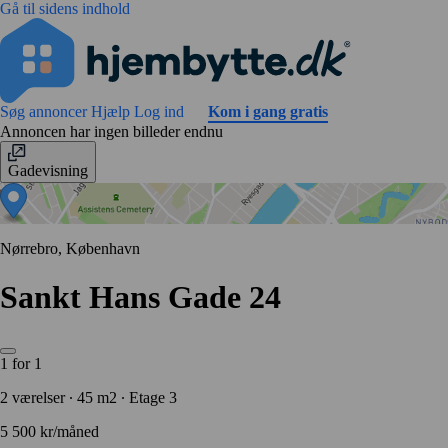
Gå til sidens indhold
Søg annoncer
Hjælp
Log ind
Kom i gang gratis
Annoncen har ingen billeder endnu
Gadevisning
Nørrebro, København
Sankt Hans Gade 24
1 for 1
2 værelser ∙ 45 m2 ∙ Etage 3
5 500 kr/måned