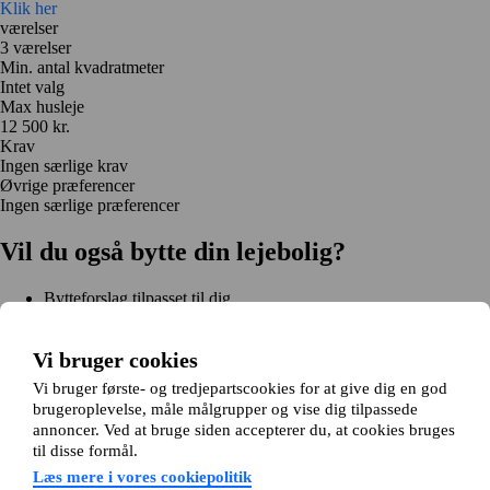
Klik her
værelser
3 værelser
Min. antal kvadratmeter
Intet valg
Max husleje
12 500 kr.
Krav
Ingen særlige krav
Øvrige præferencer
Ingen særlige præferencer
Vil du også bytte din lejebolig?
Bytteforslag tilpasset til dig
Hjælp under hele bytteprocessen
Nem registrering på 2 minutter
Vi bruger cookies
Kom i gang gratis
Vi bruger første- og tredjepartscookies for at give dig en god
Kom i gang
brugeroplevelse, måle målgrupper og vise dig tilpassede
Kom i gang gratis
Søg annoncer
Log ind
annoncer. Ved at bruge siden accepterer du, at cookies bruges
Læs mere
til disse formål.
Nyheder og tips
Om Hjembytte.dk
Læs mere i vores cookiepolitik