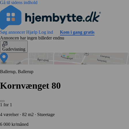
Gå til sidens indhold
Søg annoncer
Hjælp
Log ind
Kom i gang gratis
Annoncen har ingen billeder endnu
Gadevisning
Ballerup, Ballerup
Kornvænget 80
1 for 1
4 værelser ∙ 82 m2 ∙ Stueetage
6 000 kr/måned