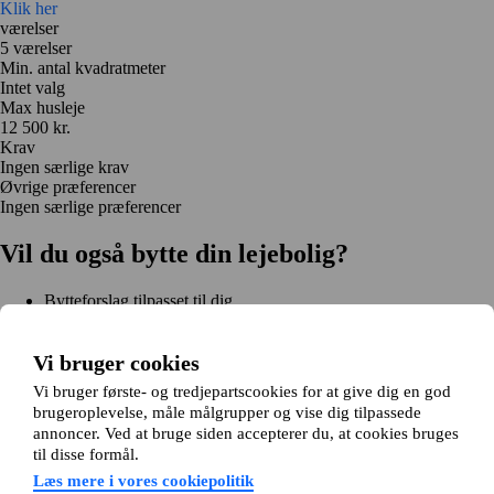
Klik her
værelser
5 værelser
Min. antal kvadratmeter
Intet valg
Max husleje
12 500 kr.
Krav
Ingen særlige krav
Øvrige præferencer
Ingen særlige præferencer
Vil du også bytte din lejebolig?
Bytteforslag tilpasset til dig
Hjælp under hele bytteprocessen
Nem registrering på 2 minutter
Vi bruger cookies
Kom i gang gratis
Vi bruger første- og tredjepartscookies for at give dig en god
Kom i gang
brugeroplevelse, måle målgrupper og vise dig tilpassede
Kom i gang gratis
Søg annoncer
Log ind
annoncer. Ved at bruge siden accepterer du, at cookies bruges
Læs mere
til disse formål.
Nyheder og tips
Om Hjembytte.dk
Læs mere i vores cookiepolitik