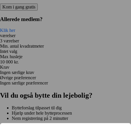
Kom i gang gratis
Allerede medlem?
Klik her
værelser
3 værelser
Min. antal kvadratmeter
Intet valg
Max husleje
10 000 kr.
Krav
Ingen særlige krav
Øvrige præferencer
Ingen særlige præferencer
Vil du også bytte din lejebolig?
Bytteforslag tilpasset til dig
Hjælp under hele bytteprocessen
Nem registrering på 2 minutter
Kom i gang gratis