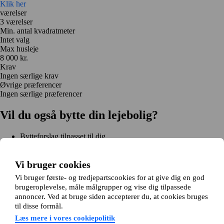
Klik her
værelser
3 værelser
Min. antal kvadratmeter
Intet valg
Max husleje
8 000 kr.
Krav
Ingen særlige krav
Øvrige præferencer
Ingen særlige præferencer
Vil du også bytte din lejebolig?
Bytteforslag tilpasset til dig
Hjælp under hele bytteprocessen
Nem registrering på 2 minutter
Vi bruger cookies
Kom i gang gratis
Vi bruger første- og tredjepartscookies for at give dig en god
Kom i gang
brugeroplevelse, måle målgrupper og vise dig tilpassede
Kom i gang gratis
Søg annoncer
Log ind
annoncer. Ved at bruge siden accepterer du, at cookies bruges
Læs mere
til disse formål.
Nyheder og tips
Om Hjembytte.dk
Læs mere i vores cookiepolitik