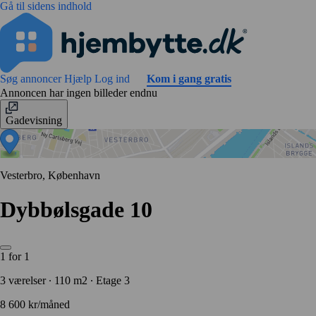
Gå til sidens indhold
Søg annoncer
Hjælp
Log ind
Kom i gang gratis
Annoncen har ingen billeder endnu
Gadevisning
Vesterbro, København
Dybbølsgade 10
1 for 1
3 værelser ∙ 110 m2 ∙ Etage 3
8 600 kr/måned