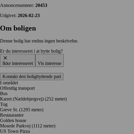
Annoncenummer:
20453
Udgivet:
2026-02-23
Om boligen
Denne bolig har endnu ingen beskrivelse.
Er du interesseret i at bytte bolig?
Ikke interesseret
Vis interesse
Kontakt den boligbyttende part
I området
Offentlig transport
Bus
Kæret (Nældebjergvej) (252 meter)
Tog
Greve St. (1295 meter)
Restauranter
Golden house
Mosede Parkvej
(1112 meter)
US Town Pizza