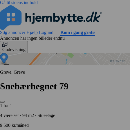
Gå til sidens indhold
Søg annoncer
Hjælp
Log ind
Kom i gang gratis
Annoncen har ingen billeder endnu
Gadevisning
Greve, Greve
Snebærhegnet 79
1 for 1
4 værelser ∙ 94 m2 ∙ Stueetage
9 500 kr/måned