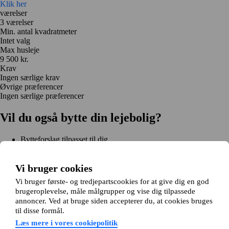
Klik her
værelser
3 værelser
Min. antal kvadratmeter
Intet valg
Max husleje
9 500 kr.
Krav
Ingen særlige krav
Øvrige præferencer
Ingen særlige præferencer
Vil du også bytte din lejebolig?
Bytteforslag tilpasset til dig
Hjælp under hele bytteprocessen
Nem registrering på 2 minutter
Vi bruger cookies
Kom i gang gratis
Vi bruger første- og tredjepartscookies for at give dig en god
Kom i gang
brugeroplevelse, måle målgrupper og vise dig tilpassede
Kom i gang gratis
Søg annoncer
Log ind
annoncer. Ved at bruge siden accepterer du, at cookies bruges
Læs mere
til disse formål.
Nyheder og tips
Om Hjembytte.dk
Læs mere i vores cookiepolitik