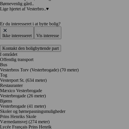
Børnevenlig gård..
Lige hjertet af Vesterbro..♥️
Er du interesseret i at bytte bolig?
Ikke interesseret
Vis interesse
Kontakt den boligbyttende part
I området
Offentlig transport
Bus
Vesterbros Torv (Vesterbrogade) (70 meter)
Tog
Vesterport St. (634 meter)
Restauranter
Mæxico Vesterbrogade
Vesterbrogade
(26 meter)
Bjørns
Vesterbrogade
(41 meter)
Skoler og børnepasningsmuligheder
Prins Henriks Skole
Værnedamsvej
(274 meter)
Lycée Français Prins Henrik