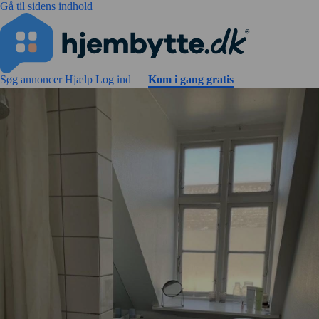
Gå til sidens indhold
Søg annoncer
Hjælp
Log ind
Kom i gang gratis