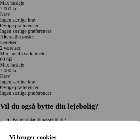
Max husleje
7 000 kr.
Krav
Ingen særlige krav
Øvrige præferencer
Ingen særlige præferencer
Alternativt ønske
værelser
2 værelser
Min. antal kvadratmeter
60 m2
Max husleje
7 000 kr.
Krav
Ingen særlige krav
Øvrige præferencer
Ingen særlige præferencer
Vil du også bytte din lejebolig?
Bytteforslag tilpasset til dig
Hjælp under hele bytteprocessen
Nem registrering på 2 minutter
Vi bruger cookies